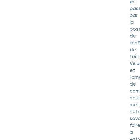
en
pas
par
la
pos
de
fenê
de
toit
Velu
et
l'a
de
com
nou
met
not
savo
fair
à
votr