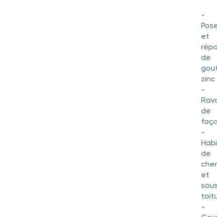
-
Pos
et
répa
de
gout
zinc
-
Rav
de
faç
-
Habi
de
che
et
sou
toit
-