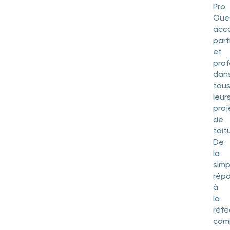
Pro
Oue
acc
part
et
prof
dan
tou
leur
proj
de
toit
De
la
simp
répa
à
la
réfe
com