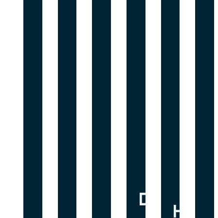
Démouss
Hydr