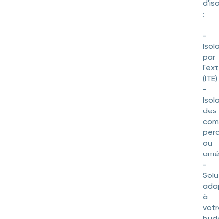
d'is
:
-
Isol
par
l'ex
(ITE)
-
Isol
des
com
per
ou
amé
-
Solu
ada
à
votr
bud