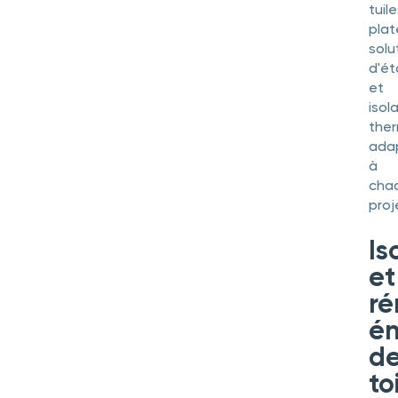
tuil
plat
solu
d'ét
et
isol
the
ada
à
cha
proj
Is
et
ré
én
d
to