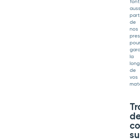
font
auss
part
de
nos
pres
pou
gara
la
long
de
vos
maté
Tr
d
co
su