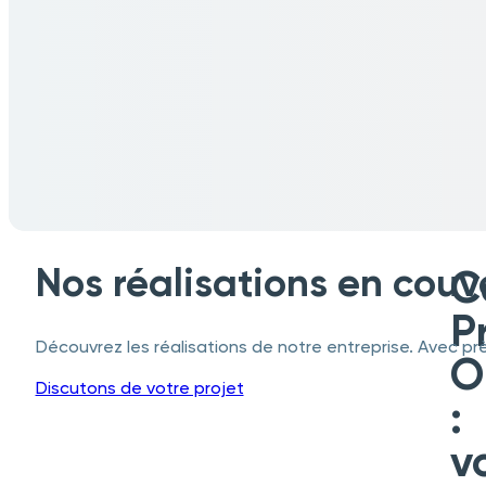
Garantie décennale sur tous nos trava
La garantie décennale permet à notre clientèle de bén
les travaux de gros œuvre pendant 10
Nos réalisations en couv
C
P
Découvrez les réalisations de notre entreprise. Avec pr
O
Discutons de votre projet
:
v