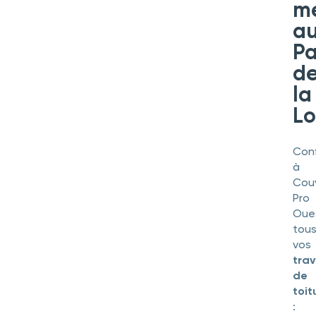
m
a
Pa
d
la
Lo
Con
à
Cou
Pro
Oue
tou
vos
tra
de
toit
: