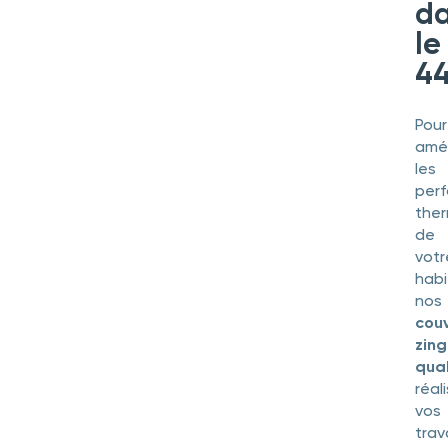
d
le
4
Pour
amél
les
per
the
de
votr
habi
nos
cou
zin
qual
réal
vos
tra