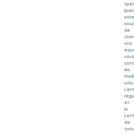
spéc
(pa
sola
sou
de
chem
nos
exp
vou
cons
les
meil
solu
L'en
régu
et
le
net
de
toit