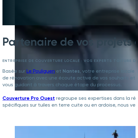
Partenaire de vos projets 
ENTREPRISE DE COUVERTURE LOCALE : VOS EXPERTS TOITURE DA
Basée sur
Le Pouliguen
et
Nantes
, votre entreprise locale 
de rénovation avec une écoute active de vos souhaits et be
vous guidant à travers chaque étape du processus.
Couverture Pro Ouest
regroupe ses expertises dans la rén
spécifiques sur tuiles en terre cuite ou en ardoise, nous ve