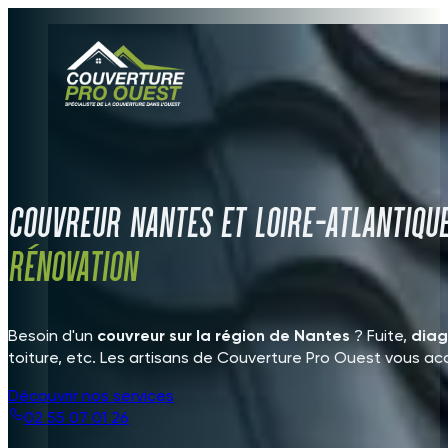
Couvreur Nantes et Loire-Atlantiqu
Rénovation
Besoin d'un
couvreur sur la région de Nantes
? Fuite,
diag
toiture, etc. Les artisans de Couverture Pro Ouest vous a
Découvrir nos services
02 55 07 01 26