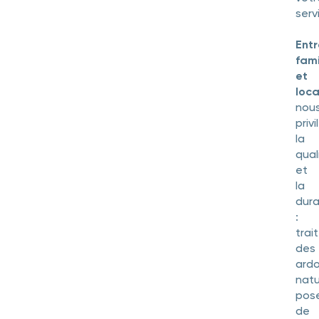
serv
Entr
fami
et
loca
nou
priv
la
qual
et
la
dura
:
trai
des
ardo
natu
pos
de