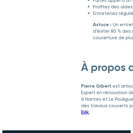
Faites appel à un 
Profitez des aides
Entretenez réguliè
Astuce :
Un entret
d’éviter 80 % des s
couverture de plu
À propos d
Pierre Gibert
est artis
Expert en rénovation de 
à Nantes et Le Pouligue
des travaux couverts p
Bilik
.