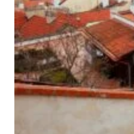
Pourquoi la 
votre maiso
La toiture est le premi
variations climatiques 
toiture vieillissante o
dégradation progressive
améliorer l’isolation th
toiture est généraleme
Spécificités
Nantes bénéficie d’un 
vents parfois violents. 
zinc, selon les quartier
l’écoulement des eaux p