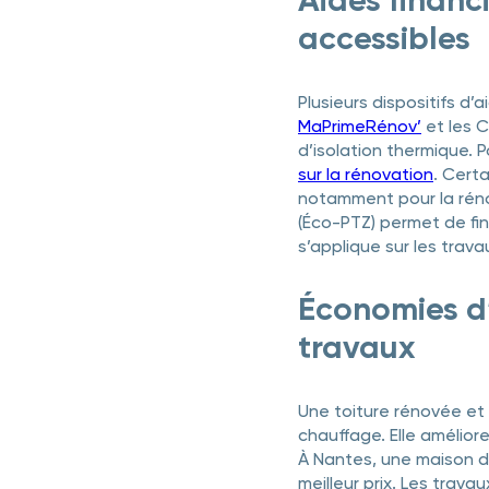
Aides financ
accessibles
Plusieurs dispositifs d’
MaPrimeRénov’
et les C
d’isolation thermique. Po
sur la rénovation
. Cert
notamment pour la réno
(Éco-PTZ) permet de fin
s’applique sur les trav
Économies d’
travaux
Une toiture rénovée et 
chauffage. Elle améliore
À Nantes, une maison d
meilleur prix. Les trav