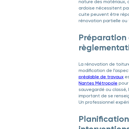
nature des matériaux, d
ardoise nécessitent par
cuite peuvent être répa
rénovation partielle ou 
Préparation 
règlementat
La rénovation de toitur
modification de l’aspec
préalable de travaux
es
Nantes Métropole
pour 
sauvegardé ou classé, l
important de se renseig
Un professionnel expér
Planificatio
intervention