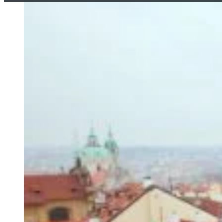
À Nantes, la rénovation
maison. Entre climat oc
réglementaires, il est 
Couverture Pro Ouest,
en toute sérénité.
Comprendre les pa
Identifier les sig
Choisir les matéri
Estimer le budget 
Sélectionner un pr
Contexte d
Nantes