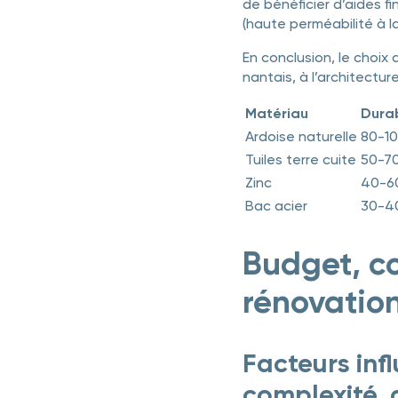
de bénéficier d’aides f
(haute perméabilité à la
En conclusion, le choix
nantais, à l’architectu
Matériau
Durab
Ardoise naturelle
80-10
Tuiles terre cuite
50-7
Zinc
40-6
Bac acier
30-4
Budget, co
rénovation
Facteurs infl
complexité, a