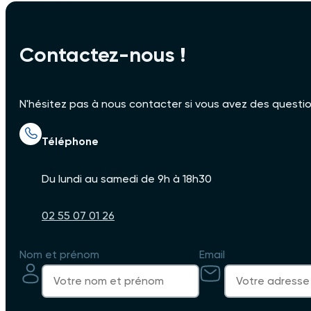
Contactez-nous !
très bon couvreur , je recommande protection couverture Fustemberg 
N'hésitez pas à nous contacter si vous avez des question
Deloriere Sonny
21 juin 2022
Téléphone
Du lundi au samedi de 9h à 18h30
Professionnel et arrangeant. Une intervention efficace. Je recomm
02 55 07 01 26
Nom et prénom
Email
christophe lehuédé
20 juin 2024