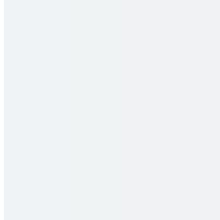
Nos travaux bénéficient de la garantie 
La garantie décennale permet à notre clientèle de bén
les travaux de gros œuvre pendant 10