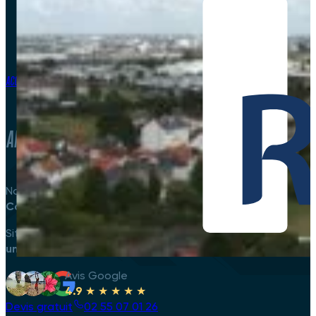
Accueil
-
Pages locales
-
Couvreur Saint Herblain
Artisan couvreur à Saint Herblain
Notre entreprise est spécialisée dans les travaux de couv
Couverture Pro Ouest
se fera un plaisir de vous accompag
Située à
Pornichet
,
Couverture Pro Ouest
s’engage à fourn
une fuite
, de
remplacer des tuiles
endommagées, ou de vér
Avis Google
4.9
★ ★ ★ ★ ★
Devis gratuit
02 55 07 01 26